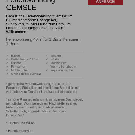
ANFRAGE
GEMSLE
Gemütliche Ferienwohnung "Gemsle" im
DG mit sichtbarem Dachgiebel,
Südbalkon, mit viel Liebe zum Detail im
Landhausstil eingerichtet - herzlich
Willkommen!
Ferienwohnung 40m² für 1 Bis 2 Personen,
1 Raum
✓ Balkon
✓ Telefon
✓ Bettenlänge 2.00m
✓ WLAN
✓ Dusche
✓ kombinierter
✓ Fernseher
Wohn-/Schlafraum
✓ Nichtraucher
✓ separate Küche
✓ Online direkt buchbar
* gemütliche Einraumwohnung, 40qm für 1-2 
Personen, Südbalkon mit herrlichem Bergblick, mit 
viel Liebe zum Detail im Landhausstil eingerichtet

* schöne Raumaufteilung mit sichtbarem Dachgiebel: 
gemütlicher Wohnbereich mit Flachbildfernseher, 
heller Esstisch und optisch abgetrennter 
Schlafbereich, separate, kleine Küche und 
Dusche/WC 

* Telefon und WLAN

* Brötchenservice