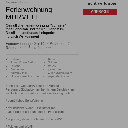
Ferienwohnung
nicht verfügbar
Ferienwohnung
ANFRAGE
MURMELE
Gemütliche Ferienwohnung "Murmele"
mit Südbalkon und mit viel Liebe zum
Detail im Landhausstil eingerichtet -
herzlich Willkommen!
Ferienwohnung 40m² für 2 Personen, 2
Räume mit 1 Schlafzimmer
✓ Balkon
✓ Radio
✓ Bettenlänge 2.00m
✓ Telefon
✓ Dusche
✓ WLAN
✓ Fernseher
✓ getrennter
✓ Nichtraucher
Wohn-/Schlafraum
✓ Online direkt buchbar
✓ separate Küche
* schöne Zweiraumwohnung, 45qm für 1-2 
Personen, Südbalkon mit herrlichem Bergblick, mit 
viel Liebe zum Detail im Landhausstil eingerichtet

* gemütliches Schlafzimmer

* freundliches Wohn-Esszimmer mit 
Flachbildfernseher und hellem Essbereich 

* separate, kleine Küche und Dusche/WC 

* Telefon und WLAN
