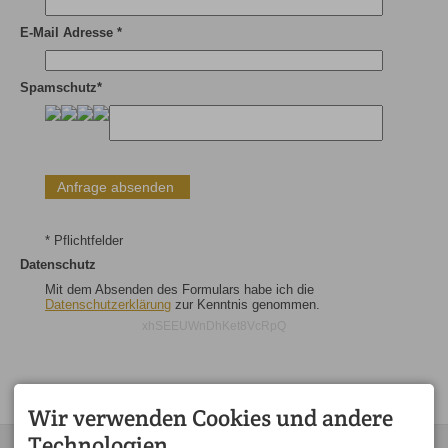
E-Mail Adresse *
Spamschutz*
* Pflichtfelder
Datenschutz
Mit dem Absenden des Formulars habe ich die
Datenschutzerklärung
zur Kenntnis genommen.
xhSEEUWnDhKet8VcRpQ
Wir verwenden Cookies und andere
Technologien.