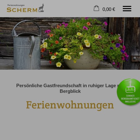
0,00 €
×
Warenkorb ist leer
WILLKOMMEN
Ferienwohnungen
Sommer
Winter
Kontakt
Tel.
+49 8322 4148
Persönliche Gastfreundschaft in ruhiger Lage mit
Bergblick
Ferienwohnungen